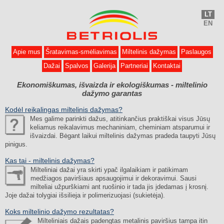
LT
EN
Apie mus
Šratavimas-smėliavimas
Miltelinis dažymas
Paslaugos
Dažai
Spalvos
Galerija
Partneriai
Kontaktai
Ekonomiškumas, išvaizda ir ekologiškumas - miltelinio
dažymo garantas
Kodėl reikalingas miltelinis dažymas?
Mes galime parinkti dažus, atitinkančius praktiškai visus Jūsų
keliamus reikalavimus mechaniniam, cheminiam atsparumui ir
išvaizdai. Bėgant laikui miltelinis dažymas pradeda taupyti Jūsų
pinigus.
Kas tai - miltelinis dažymas?
Milteliniai dažai yra skirti ypač ilgalaikiam ir patikimam
medžiagos paviršiaus apsaugojimui ir dekoravimui. Sausi
milteliai užpurškiami ant ruošinio ir tada jis įdedamas į krosnį.
Joje dažai tolygiai išsilieja ir polimerizuojasi (sukietėja).
Koks miltelinio dažymo rezultatas?
Milteliniais dažais padengtas metalinis paviršius tampa itin