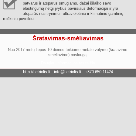
patvarus ir atsparus smūgiams, dažai išlaiko savo
elastingumą netgi įvykus paviršiaus deformacijai ir yra
atsparūs nusitrynimui, ultravioletinio ir klimatinio gamtinių
reiškinių poveikiui.
Šratavimas-smėliavimas
Nuo 2017 metų liepos 10 dienos teikiame metalo valymo (šratavimo-
smėliavimo) paslaugą.
Daugiau informacijos rasite čia
http://betriolis.lt
info@betriolis.lt
+370 650 11424